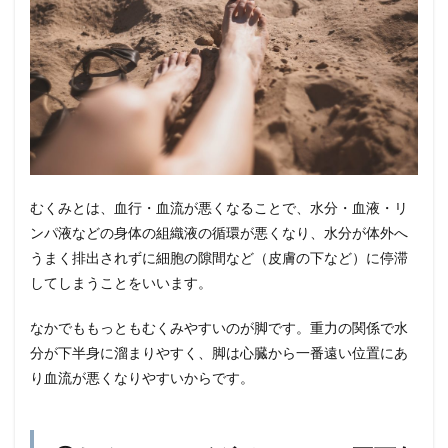
1・
入浴
をあ
など
るべ
から
ず
3.2
2・
膝裏
とふ
むくみとは、血行・血流が悪くなることで、水分・血液・リ
くら
ンパ液などの身体の組織液の循環が悪くなり、水分が体外へ
はぎ
がキ
うまく排出されずに細胞の隙間など（皮膚の下など）に停滞
ーポ
してしまうことをいいます。
イン
ト
なかでももっともむくみやすいのが脚です。重力の関係で水
3.3
分が下半身に溜まりやすく、脚は心臓から一番遠い位置にあ
3・
り血流が悪くなりやすいからです。
カリ
ウム
意識
4