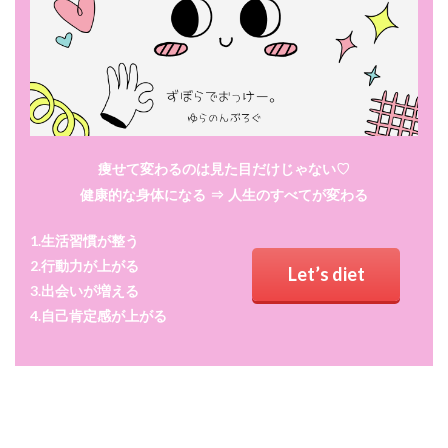
痩せて変わるのは見た目だけじゃない♡
健康的な身体になる
⇒ 人生のすべてが変わる
1.生活習慣が整う
2.行動力が上がる
Let’s diet
3.出会いが増える
4.自己肯定感が上がる