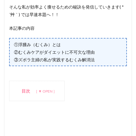
そんな私が効率よく痩せるための秘訣を発信していきます( *
´艸｀) では早速本題へ！！
本記事の内容
①浮腫み（むくみ）とは
②むくみケアがダイエットに不可欠な理由
③ズボラ主婦の私が実践するむくみ解消法
目次
1
①浮
腫み
（む
くみ
と
は）