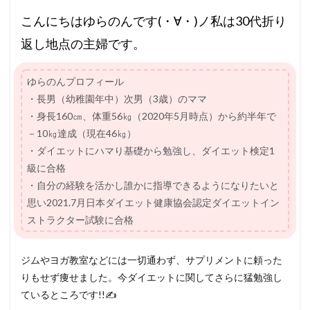
こんにちはゆらのんです(・∀・)ノ私は30代折り
返し地点の主婦です。
ゆらのんプロフィール
・長男（幼稚園年中）次男（3歳）のママ
・身長160㎝、体重56㎏（2020年5月時点）から約半年で
－10㎏達成（現在46㎏）
・ダイエットにハマり基礎から勉強し、ダイエット検定1
級に合格
・自分の経験を活かし誰かに指導できるようになりたいと
思い2021.7月日本ダイエット健康協会認定ダイエットイン
ストラクター試験に合格
ジムやヨガ教室などには一切通わず、サプリメントに頼った
りもせず痩せました。今ダイエットに関してさらに猛勉強し
ているところです!!✍