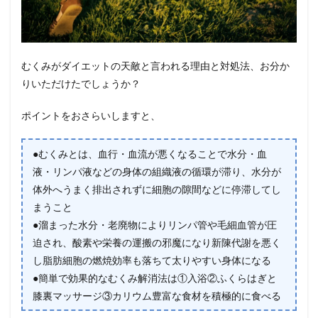
むくみがダイエットの天敵と言われる理由と対処法、お分か
りいただけたでしょうか？
ポイントをおさらいしますと、
●むくみとは、血行・血流が悪くなることで水分・血
液・リンパ液などの身体の組織液の循環が滞り、水分が
体外へうまく排出されずに細胞の隙間などに停滞してし
まうこと
●溜まった水分・老廃物によりリンパ管や毛細血管が圧
迫され、酸素や栄養の運搬の邪魔になり新陳代謝を悪く
し脂肪細胞の燃焼効率も落ちて太りやすい身体になる
●簡単で効果的なむくみ解消法は①入浴②ふくらはぎと
膝裏マッサージ③カリウム豊富な食材を積極的に食べる