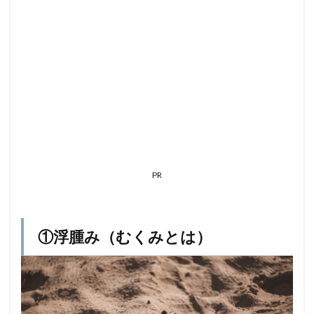
2
②む
くみ
ケア
がダ
イエ
ット
に不
可欠
な理
由
3
③ズ
PR
ボラ
主婦
の私
が実
①浮腫み（むくみとは）
践す
るむ
くみ
解消
法
3.1