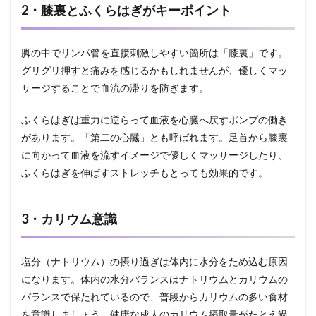
2・膝裏とふくらはぎがキーポイント
脚の中でリンパ管を直接刺激しやすい箇所は「膝裏」です。
グリグリ押すと痛みを感じるかもしれませんが、優しくマッ
サージすることで血流の滞りを防ぎます。
ふくらはぎは重力に逆らって血液を心臓へ戻すポンプの働き
があります。「第二の心臓」とも呼ばれます。足首から膝裏
に向かって血液を流すイメージで優しくマッサージしたり、
ふくらはぎを伸ばすストレッチもとっても効果的です。
3・カリウム意識
塩分（ナトリウム）の摂り過ぎは体内に水分をため込む原因
になります。体内の水分バランスはナトリウムとカリウムの
バランスで保たれているので、普段からカリウムの多い食材
を意識しましょう。健康な成人のカリウム摂取量がたとえ過