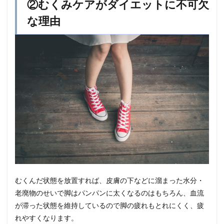
②むくみケアがダイエットに不可欠
④さ
いご
な理由
に
むくんだ状態を放置すれば、皮膚の下などに溜まった水分・
老廃物のせいで脚はパンパンに太くなるのはもちろん、血流
が滞った状態を維持しているので脚の疲れもとれにくく、疲
れやすくなります。