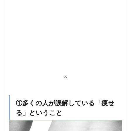
「痩
せ
る」
とい
うこ
と
1.1
1-
1・
痩せ
ると
は
1.2
PR
1-
2・
そも
そも
①多くの人が誤解している「痩せ
なぜ
痩せ
る」ということ
たい
のか
1.3