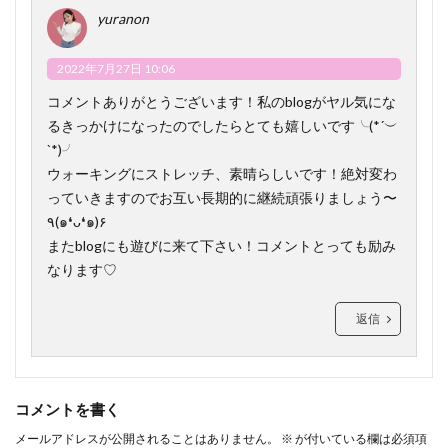
yuranon
2022年7月27日 10:06
コメントありがとうございます！私のblogがヤル気にな
るきっかけになったのでしたらとても嬉しいです╰(*´︶
`*)╯
ウォーキングにストレッチ、素晴らしいです！絶対変わ
っていきますのでお互い長期的に継続頑張りましょう〜
٩(๑❛ᴗ❛๑)۶
またblogにも遊びに来て下さい！コメントとっても励み
なります♡
返信
コメントを書く
メールアドレスが公開されることはありません。
※
が付いている欄は必須項