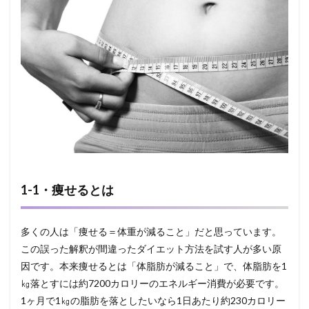
1-
3・
BMI
値の
落と
し穴
2
②体
重だ
けに
とら
われ
た身
体
1-1・痩せるとは
2.1
2-
1・
多くの人は「痩せる＝体重が減ること」だと思っています。
食事
量を
この誤った解釈が間違ったダイエット方法を試す人が多い原
減ら
因です。本来痩せるとは「体脂肪が減ること」で、体脂肪を1
す
㎏落とすには約7200カロリーのエネルギー消費が必要です。
2.2
1ヶ月で1㎏の脂肪を落としたいなら1日あたり約230カロリー
2-