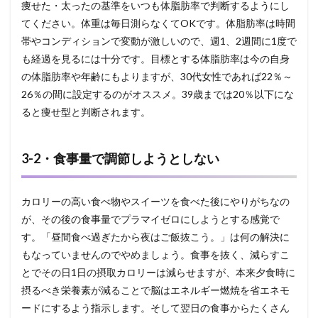
痩せた・太ったの基準をいつも体脂肪率で判断するようにし
てください。体重は毎日測らなくてOKです。体脂肪率は時間
帯やコンディションで変動が激しいので、週1、2週間に1度で
も経過を見るには十分です。目標とする体脂肪率は今の自身
の体脂肪率や年齢にもよりますが、30代女性であれば22％～
26％の間に設定するのがオススメ。39歳までは20％以下にな
ると痩せ型と判断されます。
3-2・食事量で調節しようとしない
カロリーの高い食べ物やスイーツを食べた後にやりがちなの
が、その後の食事量でプラマイゼロにしようとする感覚で
す。「昼間食べ過ぎたから夜はご飯抜こう。」は何の解決に
もなっていませんのでやめましょう。食事を抜く、減らすこ
とでその日1日の摂取カロリーは減らせますが、本来夕食時に
摂るべき栄養素が減ることで脳はエネルギー燃焼を省エネモ
ードにするよう指示します。そして翌日の食事からたくさん