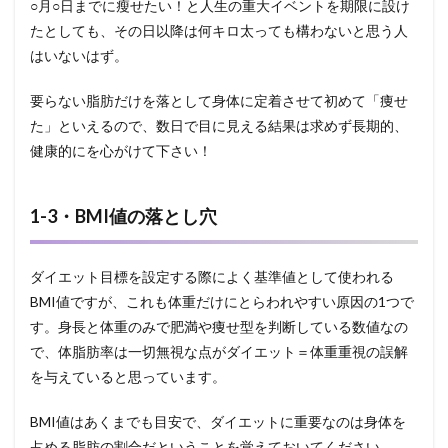
1・
○月○日までに瘦せたい！と人生の重大イベントを期限に設け
体重
たとしても、その日以降は何キロ太っても構わないと思う人
では
なく
はいないはず。
体脂
肪率
要らない脂肪だけを落として身体に定着させて初めて「痩せ
を測
た」といえるので、数日で目に見える結果は求めず長期的、
る
健康的にを心がけて下さい！
3.2
3-
2・
食事
1-3・BMI値の落とし穴
量で
調節
しよ
ダイエット目標を設定する際によく基準値として使われる
うと
BMI値ですが、これも体重だけにとらわれやすい原因の1つで
しな
い
す。身長と体重のみで肥満や痩せ型を判断している数値なの
3.3
で、体脂肪率は一切無視な点がダイエット＝体重重視の誤解
3-
を与えていると思っています。
3・
エク
BMI値はあくまでも目安で、ダイエットに重要なのは身体を
ササ
イズ
占める脂肪の割合だということを覚えておいてください。