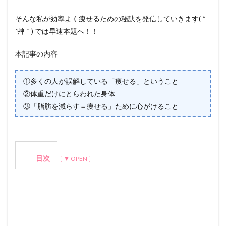
そんな私が効率よく痩せるための秘訣を発信していきます( *
´艸｀) では早速本題へ！！
本記事の内容
①多くの人が誤解している「痩せる」ということ
②体重だけにとらわれた身体
③「脂肪を減らす＝痩せる」ために心がけること
目次
1
①多
くの
人が
誤解
して
いる