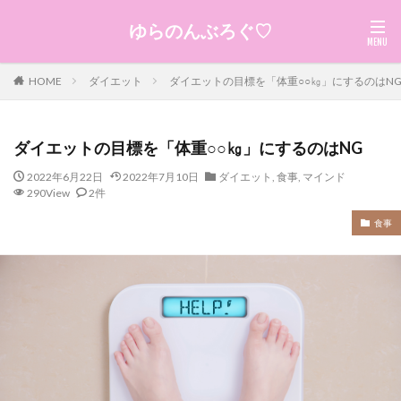
ゆらのんぶろぐ♡
HOME
ダイエット
ダイエットの目標を「体重○○㎏」にするのはN
ダイエットの目標を「体重○○㎏」にするのはNG
2022年6月22日
2022年7月10日
ダイエット
,
食事
,
マインド
290View
2件
食事