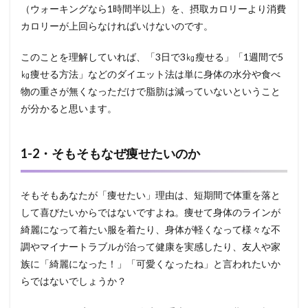
2・
（ウォーキングなら1時間半以上）を、摂取カロリーより消費
筋肉
カロリーが上回らなければいけないのです。
量の
低下
このことを理解していれば、「3日で3㎏瘦せる」「1週間で5
2.3
㎏痩せる方法」などのダイエット法は単に身体の水分や食べ
2-
物の重さが無くなっただけで脂肪は減っていないということ
3・
新陳
が分かると思います。
代謝
の低
下
1-2・そもそもなぜ痩せたいのか
3
③「脂
肪を減
そもそもあなたが「痩せたい」理由は、短期間で体重を落と
らす＝
して喜びたいからではないですよね。痩せて身体のラインが
痩せ
る」た
綺麗になって着たい服を着たり、身体が軽くなって様々な不
めに心
調やマイナートラブルが治って健康を実感したり、友人や家
がける
こと
族に「綺麗になった！」「可愛くなったね」と言われたいか
らではないでしょうか？
3.1
3-